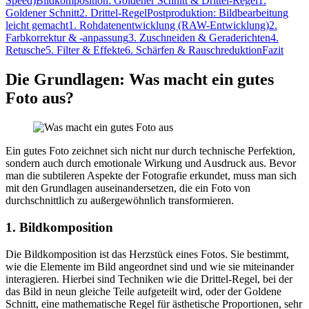
Speed)
Bildkomposition: Goldener Schnitt & Drittel-Regel
1.
Goldener Schnitt
2. Drittel-Regel
Postproduktion: Bildbearbeitung
leicht gemacht
1. Rohdatenentwicklung (RAW-Entwicklung)
2.
Farbkorrektur & -anpassung
3. Zuschneiden & Geraderichten
4.
Retusche
5. Filter & Effekte
6. Schärfen & Rauschreduktion
Fazit
Die Grundlagen: Was macht ein gutes
Foto aus?
Ein gutes Foto zeichnet sich nicht nur durch technische Perfektion,
sondern auch durch emotionale Wirkung und Ausdruck aus. Bevor
man die subtileren Aspekte der Fotografie erkundet, muss man sich
mit den Grundlagen auseinandersetzen, die ein Foto von
durchschnittlich zu außergewöhnlich transformieren.
1. Bildkomposition
Die Bildkomposition ist das Herzstück eines Fotos. Sie bestimmt,
wie die Elemente im Bild angeordnet sind und wie sie miteinander
interagieren. Hierbei sind Techniken wie die Drittel-Regel, bei der
das Bild in neun gleiche Teile aufgeteilt wird, oder der Goldene
Schnitt, eine mathematische Regel für ästhetische Proportionen, sehr