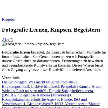
Ratgeber
Fotografie Lernen, Knipsen, Begeistern
Alex P.
Fotografie lernen
bedeutet, die Kunst zu beherrschen, Momente für
immer festzuhalten. Seit Generationen nutzen wir Fotografie, um
unsere Geschichten zu dokumentieren, Erinnerungen zu bewahren
und beeindruckende Kunstwerke zu kreieren. Dieses Wissen bietet
einen Zugang zu grenzenloser Kreativität und tieferem Ausdruck.
Verzeichnis
Die Grundlagen: Was macht ein gutes Foto aus?
1.
Bildkomposition
2. Lichtverhältnisse
3. Perspektive
Kamera-Arten:
Welches Gerät passt zu mir?
1. Digitale Spiegelreflexkameras
(DSLR)
2. Spiegellose Kameras (Mirrorless)
3.
Kompaktkameras
Technische Aspekte: Blende, ISO und
Verschlusszeit
1. Blende (f-Wert)
2. ISO
3. Verschlusszeit (Shutter