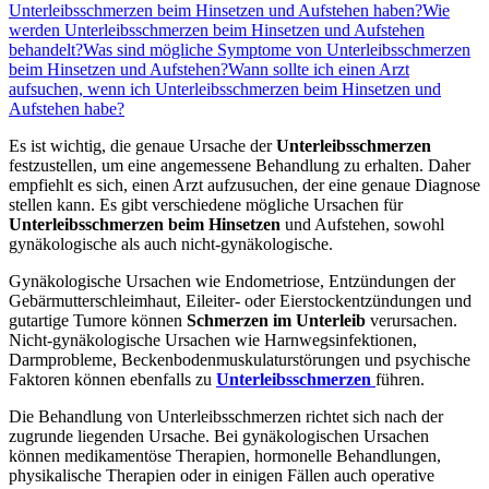
Unterleibsschmerzen beim Hinsetzen und Aufstehen haben?
Wie
werden Unterleibsschmerzen beim Hinsetzen und Aufstehen
behandelt?
Was sind mögliche Symptome von Unterleibsschmerzen
beim Hinsetzen und Aufstehen?
Wann sollte ich einen Arzt
aufsuchen, wenn ich Unterleibsschmerzen beim Hinsetzen und
Aufstehen habe?
Es ist wichtig, die genaue Ursache der
Unterleibsschmerzen
festzustellen, um eine angemessene Behandlung zu erhalten. Daher
empfiehlt es sich, einen Arzt aufzusuchen, der eine genaue Diagnose
stellen kann. Es gibt verschiedene mögliche Ursachen für
Unterleibsschmerzen beim Hinsetzen
und Aufstehen, sowohl
gynäkologische als auch nicht-gynäkologische.
Gynäkologische Ursachen wie Endometriose, Entzündungen der
Gebärmutterschleimhaut, Eileiter- oder Eierstockentzündungen und
gutartige Tumore können
Schmerzen im Unterleib
verursachen.
Nicht-gynäkologische Ursachen wie Harnwegsinfektionen,
Darmprobleme, Beckenbodenmuskulaturstörungen und psychische
Faktoren können ebenfalls zu
Unterleibsschmerzen
führen.
Die Behandlung von Unterleibsschmerzen richtet sich nach der
zugrunde liegenden Ursache. Bei gynäkologischen Ursachen
können medikamentöse Therapien, hormonelle Behandlungen,
physikalische Therapien oder in einigen Fällen auch operative