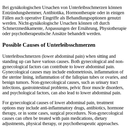
Bei gynäkologischen Ursachen von Unterleibsschmerzen können
Entzündungshemmer, Antibiotika, Hormontherapie oder in einigen
Fällen auch operative Eingriffe als Behandlungsoptionen genutzt
werden. Nicht-gynäkologische Ursachen können oft durch
Schmerzmedikamente, Anpassungen der Ernährung, Physiotherapie
oder psychotherapeutische Ansätze behandelt werden.
Possible Causes of Unterleibsschmerzen
Unterleibsschmerzen (lower abdominal pain) when sitting and
standing up can have various causes. Both gynecological and non-
gynecological factors can contribute to lower abdominal pain.
Gynecological causes may include endometriosis, inflammation of
the uterine lining, inflammation of the fallopian tubes or ovaries, and
benign tumors. Non-gynecological causes, such as urinary tract
infections, gastrointestinal problems, pelvic floor muscle disorders,
and psychological factors, can also lead to lower abdominal pain.
For gynecological causes of lower abdominal pain, treatment
options may include anti-inflammatory drugs, antibiotics, hormone
therapy, or in some cases, surgical procedures. Non-gynecological
causes can often be treated with pain medications, dietary
adjustments, physical therapy, or psychotherapeutic approaches.