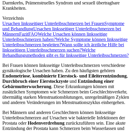
Darmkrebs, Prämenstruelles Syndrom und sexuell übertragbare
Krankheiten.
Verzeichnis
Ursachen linksseitiger Unterleibsschmerzen bei Frauen
Symptome
und Behandlung
Ursachen linksseitiger Unterleibsschmerzen bei
Männern
Fazit
FAQ
Welche Ursachen können linksseitige
Unterleibsschmerzen haben?
Welche Symptome können linksseitige
Unterleibsschmerzen begleiten?
Wann sollte ich ärztliche Hilfe bei
linksseitigen Unterleibsschmerzen suchen?
Welche
Behandlungsmethoden gibt es für linksseitige Unterleibsschmerzen?
Bei Frauen können linksseitige Unterleibsschmerzen verschiedene
gynäkologische Ursachen haben. Zu den häufigsten gehören
Endometriose
,
kombinierte Eierstock- und Eileiterentzündung
,
Durchbruch einer Eierstockzyste
und
Entzündung einer
Gebärmutterwucherung
. Diese Erkrankungen können mit
zusätzlichen Symptomen wie Schmerzen beim Geschlechtsverkehr,
übermäßig starken Menstruationsblutungen, unregelmäßigen Zyklen
und anderen Veränderungen im Menstruationszyklus einhergehen.
Bei Männern und anderen Geschlechtern können linksseitige
Unterleibsschmerzen auf Ursachen wie bakterielle Infektionen der
Prostata oder
Hodenverdrehung
zurückzuführen sein. Eine akute
Entzündung der Prostata kann Schmerzen beim Wasserlassen und