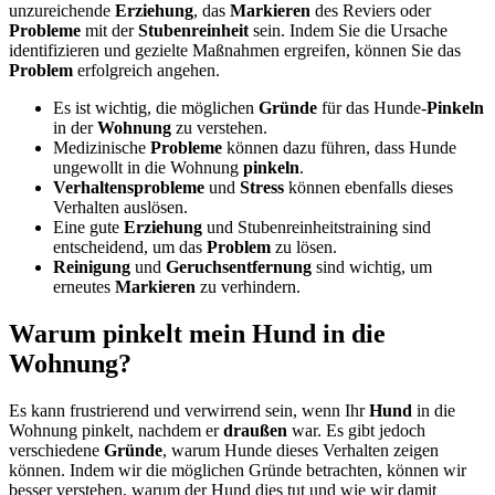
unzureichende
Erziehung
, das
Markieren
des Reviers oder
Probleme
mit der
Stubenreinheit
sein. Indem Sie die Ursache
identifizieren und gezielte Maßnahmen ergreifen, können Sie das
Problem
erfolgreich angehen.
Es ist wichtig, die möglichen
Gründe
für das Hunde-
Pinkeln
in der
Wohnung
zu verstehen.
Medizinische
Probleme
können dazu führen, dass Hunde
ungewollt in die Wohnung
pinkeln
.
Verhaltensprobleme
und
Stress
können ebenfalls dieses
Verhalten auslösen.
Eine gute
Erziehung
und Stubenreinheitstraining sind
entscheidend, um das
Problem
zu lösen.
Reinigung
und
Geruchsentfernung
sind wichtig, um
erneutes
Markieren
zu verhindern.
Warum pinkelt mein Hund in die
Wohnung?
Es kann frustrierend und verwirrend sein, wenn Ihr
Hund
in die
Wohnung pinkelt, nachdem er
draußen
war. Es gibt jedoch
verschiedene
Gründe
, warum Hunde dieses Verhalten zeigen
können. Indem wir die möglichen Gründe betrachten, können wir
besser verstehen, warum der Hund dies tut und wie wir damit