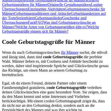
Männer
Inspirierende Geburtstagswünsche an Männer
Kreative
Geburtstagsideen für Männer
Originelle Gestaltungsideen
Lustige
Überraschungen
Einzigartige Aktivitäten
Geburtstagsgeschenke für
Männer
Geburtstagstraditionen und -bräuche
Geburtstagskerzen auf
der Torte
Serienfeiern
Geburtstagslieder
Geschenke und
Überraschungen
Fazit
FAQ
Was sind Geburtstagswünsche an
Männer?
Welche Arten von Geburtstagsgrüßen gibt es?
Welche
Geburtstagsgrüße eignen sich für Männer?
Coole Geburtstagsgrüße für Männer
Wenn du nach Geburtstagswünschen
für Männer
suchst, die stilvoll
und lässig sind, dann sind
coole Geburtstagsgrüße
die perfekte
Wahl. Männer lieben es, mit Coolness und Attitüde beschenkt zu
werden, daher sind inspirierende Sprüche und Glückwünsche genau
das Richtige, um einen Mann an seinem Geburtstag zu
beeindrucken.
Egal, ob du einem Freund, deinem Partner oder einem
Familienmitglied gratulierst,
coole Geburtstagsgrüße
verleihen
deinen Glückwünschen eine ganz besondere Note. Sie zeigen, dass
du den Mann kennst und seine Interessen und Vorlieben
berücksichtigst. Mit einem coolen Geburtstagsgruß zeigst du, dass
du nicht nur an den Geburtstag denkst, sondern auch an die
Persönlichkeit des Mannes und was ihm wichtig ist.