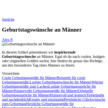
Sprüche
Geburtstagswünsche an Männer
Alex P.
In diesem Artikel präsentieren wir
inspirierende
Geburtstagswünsche
an Männer. Egal ob du nach coolen, lustigen
oder originellen Grüßen suchst, hier findest du genau das Richtige,
um den besonderen Tag eines Mannes zu feiern.
Verzeichnis
Coole Geburtstagsgrüße für Männer
Beispiele für coole
Geburtstagsgrüße:
Lustige Geburtstagswünsche für Männer
Witzige
Geburtstagsgrüße zum Lachen
Lustige Geburtstagssprüche für
Männer
Humorvolle Geburtstagsgrüße für Männer
Originelle
Geburtstagssprüche für Männer
Humorvoll und ironisch
Tiefgründig
und nachdenklich
Kreativ und einzigartig
Persönliche Glückwünsche
zum Geburtstag
Herzliche Geburtstagsgrüße für