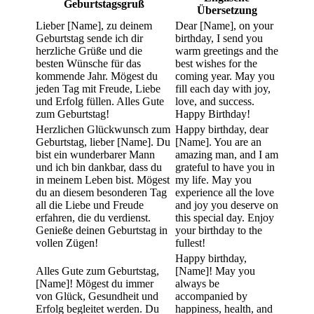
Geburtstagsgruß
Übersetzung
Lieber [Name], zu deinem
Dear [Name], on your
Geburtstag sende ich dir
birthday, I send you
herzliche Grüße und die
warm greetings and the
besten Wünsche für das
best wishes for the
kommende Jahr. Mögest du
coming year. May you
jeden Tag mit Freude, Liebe
fill each day with joy,
und Erfolg füllen. Alles Gute
love, and success.
zum Geburtstag!
Happy Birthday!
Herzlichen Glückwunsch zum
Happy birthday, dear
Geburtstag, lieber [Name]. Du
[Name]. You are an
bist ein wunderbarer Mann
amazing man, and I am
und ich bin dankbar, dass du
grateful to have you in
in meinem Leben bist. Mögest
my life. May you
du an diesem besonderen Tag
experience all the love
all die Liebe und Freude
and joy you deserve on
erfahren, die du verdienst.
this special day. Enjoy
Genieße deinen Geburtstag in
your birthday to the
vollen Zügen!
fullest!
Happy birthday,
Alles Gute zum Geburtstag,
[Name]! May you
[Name]! Mögest du immer
always be
von Glück, Gesundheit und
accompanied by
Erfolg begleitet werden. Du
happiness, health, and