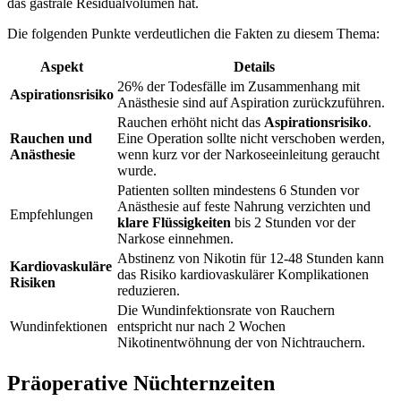
das gastrale Residualvolumen hat.
Die folgenden Punkte verdeutlichen die Fakten zu diesem Thema:
Aspekt
Details
26% der Todesfälle im Zusammenhang mit
Aspirationsrisiko
Anästhesie sind auf Aspiration zurückzuführen.
Rauchen erhöht nicht das
Aspirationsrisiko
.
Rauchen und
Eine Operation sollte nicht verschoben werden,
Anästhesie
wenn kurz vor der Narkoseeinleitung geraucht
wurde.
Patienten sollten mindestens 6 Stunden vor
Anästhesie auf feste Nahrung verzichten und
Empfehlungen
klare Flüssigkeiten
bis 2 Stunden vor der
Narkose einnehmen.
Abstinenz von Nikotin für 12-48 Stunden kann
Kardiovaskuläre
das Risiko kardiovaskulärer Komplikationen
Risiken
reduzieren.
Die Wundinfektionsrate von Rauchern
Wundinfektionen
entspricht nur nach 2 Wochen
Nikotinentwöhnung der von Nichtrauchern.
Präoperative Nüchternzeiten