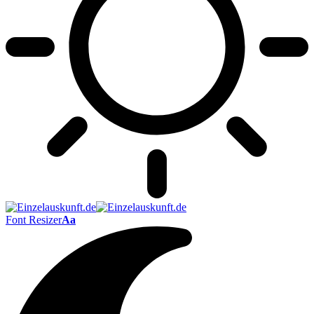
Font Resizer
Aa