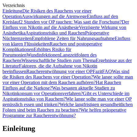
Verzeichnis
Einleitung
Die Risiken des Rauchens vor einer
Operation
Auswirkungen auf die Atemwege
Einfluss auf den
Kreislauf
2 Stunden vor OP rauchen: Was sagt die Forschung?
Der
Einfluss von Nikotin auf die Anästhesie
Verzögerte Wirkung von
Anästhetika
Aspirationsrisiko und Rauchen
Präoperative
Nüchternzeiten
Empfohlene Zeiten für Nahrungsaufnahme
Einfluss
von klaren Flüssigkeiten
Rauchen und postoperative
Komplikationen
Erhöhtes Risiko für
Pneumonien
Wundinfektionen
Langzeitfolgen des
Rauchens
Wissenschaftliche Studien zum Thema
Ergebnisse aus der
Literatur
Faktoren, die die Aufnahme von Nikotin
beeinflussen
Raucherentwöhnung vor einer OP
Fazit
FAQ
Was sind
die Risiken des Rauchens vor einer Operation?
Wie lange sollte man
vor einer Operation mit dem Rauchen aufhören?
Hat Rauchen
Einfluss auf die Narkose?
Was besagen aktuelle Studien zu
Nikotinkonsum vor Operationsverfahren?
Gibt es Unterschiede im
Aspirationsrisiko von Rauchern?
Wie lange sollte man vor einer OP
genüsslich essen und trinken?
Welche langfristigen gesundheitlichen
Folgen sind beim Rauchen zu beachten?
Wie helfen präoperative
Programme zur Raucherentwöhnung?
Einleitung