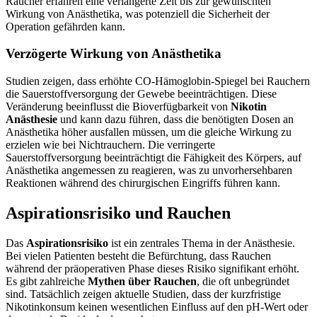
Raucher erfahren eine verlängerte Zeit bis zur gewünschten
Wirkung von Anästhetika, was potenziell die Sicherheit der
Operation gefährden kann.
Verzögerte Wirkung von Anästhetika
Studien zeigen, dass erhöhte CO-Hämoglobin-Spiegel bei Rauchern
die Sauerstoffversorgung der Gewebe beeinträchtigen. Diese
Veränderung beeinflusst die Bioverfügbarkeit von
Nikotin
Anästhesie
und kann dazu führen, dass die benötigten Dosen an
Anästhetika höher ausfallen müssen, um die gleiche Wirkung zu
erzielen wie bei Nichtrauchern. Die verringerte
Sauerstoffversorgung beeinträchtigt die Fähigkeit des Körpers, auf
Anästhetika angemessen zu reagieren, was zu unvorhersehbaren
Reaktionen während des chirurgischen Eingriffs führen kann.
Aspirationsrisiko und Rauchen
Das
Aspirationsrisiko
ist ein zentrales Thema in der Anästhesie.
Bei vielen Patienten besteht die Befürchtung, dass Rauchen
während der präoperativen Phase dieses Risiko signifikant erhöht.
Es gibt zahlreiche
Mythen über Rauchen
, die oft unbegründet
sind. Tatsächlich zeigen aktuelle Studien, dass der kurzfristige
Nikotinkonsum keinen wesentlichen Einfluss auf den pH-Wert oder