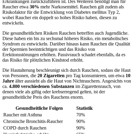
Erkrankungen zurückzuführen ist. Des Weiteren benötigt man für
Raucher etwa
30%
mehr Narkosemittel. Rauchen gilt zudem als
Risikofaktor für die Entwicklung von Diabetes mellitus Typ 2,
wobei Raucher ein doppelt so hohes Risiko haben, diesen zu
entwickeln.
Die gesundheitlichen Risiken Rauchen betreffen auch Jugendliche.
Diese haben ein bis zu sechsmal höheres Risiko, ein metabolisches
Syndrom zu entwickeln. Darüber hinaus kann Rauchen die Qualität
der Spermien beeinträchtigen und das Risiko von
Erektionsstörungen erhöhen. Passivrauch schadet ebenfalls, da es
das Risiko für plötzlichen Kindstod erhöht.
Die Hautalterung beschleunigt sich durch Rauchen, sodass die Haut
von Personen, die
20 Zigaretten
pro Tag konsumieren, um etwa
10
Jahre
älter aussieht als die Haut von Nichtrauchern. Angesichts von
ca.
4.800 verschiedenen Substanzen
im Zigarettenrauch, von
denen viele als giftig oder krebserregend gelten, ist der
gesundheitliche Preis des Rauchens enorm.
Gesundheitliche Folgen
Statistik
Raucher mit Asthma
70%
Chronische Bronchitis-Raucher
90%
COPD durch Rauchen
90%