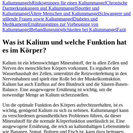
Kaliummangels
Risikogruppen für einen Kaliummangel
Chronische
Darmerkrankungen und Kaliummangel
Sportler und
Kaliummangel
Ältere Menschen und Kaliummangel
Schwangere und
stillende Frauen sowie Kaliummangel
Diabetes und
Medikamente
Ernährungstipps zur Vorbeugung von
Kaliummangel
Behandlungsmöglichkeiten bei Kaliummangel
Fazit
Was ist Kalium und welche Funktion hat
es im Körper?
Kalium ist ein lebenswichtiger Mineralstoff, der in allen Zellen und
Nerven des menschlichen Körpers vorkommt. Es reguliert den
Wasserhaushalt der Zellen, unterstützt die Reizweiterleitung in den
Nervenbahnen und spielt eine Rolle bei der Muskelkontraktion.
Kalium hat auch Einfluss auf den Blutdruck und die Säuren-Basen-
Balance. Eine ausgewogene Ernährung ist wichtig, um die
notwendige Menge an Kalium sicherzustellen.
Um die optimale Funktion des Körpers aufrechtzuerhalten, ist es
wichtig, genügend Kalium zu sich zu nehmen. Kaliummangel kann
zu verschiedenen gesundheitlichen Problemen führen, da dieser
Mineralstoff für die normale Körperfunktion unerlässlich ist. Eine
ausgewogene Ernährung, die reich an kaliumhaltigen Lebensmitteln
wie Bananen, Spinat, Bohnen und Fisch ist, kann dazu beitragen,