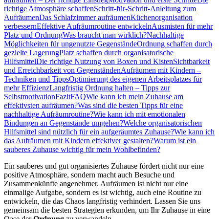
richtige Atmosphäre schaffen
Schritt-für-Schritt-Anleitung zum
Aufräumen
Das Schlafzimmer aufräumen
Küchenorganisation
verbessern
Effektive Aufräumroutine entwickeln
Ausmisten für mehr
Platz und Ordnung
Was braucht man wirklich?
Nachhaltige
Möglichkeiten für ungenutzte Gegenstände
Ordnung schaffen durch
gezielte Lagerung
Platz schaffen durch organisatorische
Hilfsmittel
Die richtige Nutzung von Boxen und Kisten
Sichtbarkeit
und Erreichbarkeit von Gegenständen
Aufräumen mit Kindern –
Techniken und Tipps
Optimierung des eigenen Arbeitsplatzes für
mehr Effizienz
Langfristig Ordnung halten – Tipps zur
Selbstmotivation
Fazit
FAQ
Wie kann ich mein Zuhause am
effektivsten aufräumen?
Was sind die besten Tipps für eine
nachhaltige Aufräumroutine?
Wie kann ich mit emotionalen
Bindungen an Gegenstände umgehen?
Welche organisatorischen
Hilfsmittel sind nützlich für ein aufgeräumtes Zuhause?
Wie kann ich
das Aufräumen mit Kindern effektiver gestalten?
Warum ist ein
sauberes Zuhause wichtig für mein Wohlbefinden?
Ein sauberes und gut organisiertes Zuhause fördert nicht nur eine
positive Atmosphäre, sondern macht auch Besuche und
Zusammenkünfte angenehmer. Aufräumen ist nicht nur eine
einmalige Aufgabe, sondern es ist wichtig, auch eine Routine zu
entwickeln, die das Chaos langfristig verhindert. Lassen Sie uns
gemeinsam die besten Strategien erkunden, um Ihr Zuhause in eine
Oase der
Ordnung
zu verwandeln.