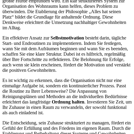
größte Hürde empfunden wird. Ein klar strukturiertes System zur
Organisation des Wohnraums kann helfen, dieses Problem zu
überwinden. Die Etablierung der Philosophie „Alles hat seinen
Platz“ bildet die Grundlage für anhaltende Ordnung. Diese
Denkweise erleichtert die Umsetzung nachhaltiger Gewohnheiten
im Alltag.
Ein effektiver Ansatz zur
Selbstmotivation
besteht darin, tägliche
Start- und Endroutinen zu implementieren. Indem Sie festlegen,
wann Sie mit dem Aufräumen beginnen und wann Sie es beenden,
schaffen Sie eine klare Struktur. Dabei ist es hilfreich, regelmäßig
über Ihre Fortschritte zu reflektieren. Die Belohnung für Erfolge,
auch wenn sie klein erscheinen, fördert die Motivation und verstärkt
die positiven Gewohnheiten.
Es ist wichtig zu erkennen, dass die Organisation nicht nur eine
einmalige Aufgabe ist, sondern ein kontinuierlicher Prozess. Passt
die Routine zu Ihrer Lebensweise? Die Anpassung von
Reinigungsplänen und Methoden an die individuellen Bedürfnisse
erleichtert das langfristige
Ordnung halten
. Investieren Sie Zeit, um
Ihr Zuhause in einen Raum zu verwandeln, der sowohl funktional
als auch einladend ist.
Die Entscheidung, sein Zuhause strukturiert zu managen, fördert ein
Gefühl der Erfüllung und des Friedens im eigenen Raum. Durch die
Etablierung und Beibehaltung dieser Systeme und Gewohnheiten