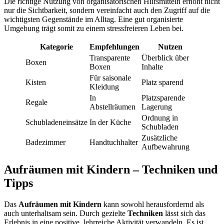
Die richtige Nutzung von organisatorischen Hilfsmitteln erhöht nicht
nur die Sichtbarkeit, sondern vereinfacht auch den Zugriff auf die
wichtigsten Gegenstände im Alltag. Eine gut organisierte
Umgebung trägt somit zu einem stressfreieren Leben bei.
Kategorie
Empfehlungen
Nutzen
Transparente
Überblick über
Boxen
Boxen
Inhalte
Für saisonale
Kisten
Platz sparend
Kleidung
In
Platzsparende
Regale
Abstellräumen
Lagerung
Ordnung in
Schubladeneinsätze
In der Küche
Schubladen
Zusätzliche
Badezimmer
Handtuchhalter
Aufbewahrung
Aufräumen mit Kindern – Techniken und
Tipps
Das
Aufräumen mit Kindern
kann sowohl herausfordernd als
auch unterhaltsam sein. Durch gezielte
Techniken
lässt sich das
Erlebnis in eine positive, lehrreiche Aktivität verwandeln. Es ist