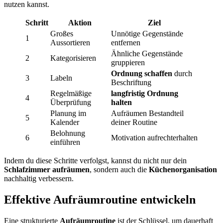
nutzen kannst.
Schritt
Aktion
Ziel
Großes
Unnötige Gegenstände
1
Aussortieren
entfernen
Ähnliche Gegenstände
2
Kategorisieren
gruppieren
Ordnung schaffen
durch
3
Labeln
Beschriftung
Regelmäßige
langfristig Ordnung
4
Überprüfung
halten
Planung im
Aufräumen Bestandteil
5
Kalender
deiner Routine
Belohnung
6
Motivation aufrechterhalten
einführen
Indem du diese Schritte verfolgst, kannst du nicht nur dein
Schlafzimmer aufräumen
, sondern auch die
Küchenorganisation
nachhaltig verbessern.
Effektive Aufräumroutine entwickeln
Eine strukturierte
Aufräumroutine
ist der Schlüssel, um dauerhaft