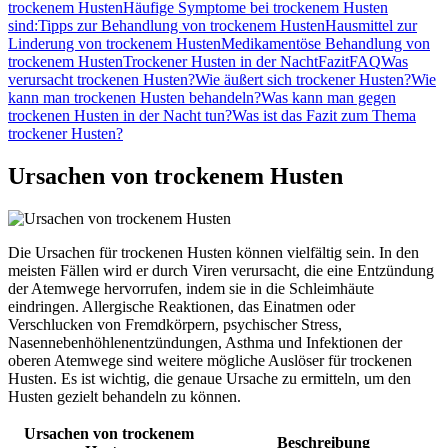
trockenem Husten
Häufige Symptome bei trockenem Husten
sind:
Tipps zur Behandlung von trockenem Husten
Hausmittel zur
Linderung von trockenem Husten
Medikamentöse Behandlung von
trockenem Husten
Trockener Husten in der Nacht
Fazit
FAQ
Was
verursacht trockenen Husten?
Wie äußert sich trockener Husten?
Wie
kann man trockenen Husten behandeln?
Was kann man gegen
trockenen Husten in der Nacht tun?
Was ist das Fazit zum Thema
trockener Husten?
Ursachen von trockenem Husten
Die Ursachen für trockenen Husten können vielfältig sein. In den
meisten Fällen wird er durch Viren verursacht, die eine Entzündung
der Atemwege hervorrufen, indem sie in die Schleimhäute
eindringen. Allergische Reaktionen, das Einatmen oder
Verschlucken von Fremdkörpern, psychischer Stress,
Nasennebenhöhlenentzündungen, Asthma und Infektionen der
oberen Atemwege sind weitere mögliche Auslöser für trockenen
Husten. Es ist wichtig, die genaue Ursache zu ermitteln, um den
Husten gezielt behandeln zu können.
Ursachen von trockenem
Beschreibung