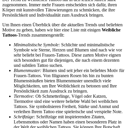
zugenommen. Immer mehr Frauen entscheiden sich dafür, ihren
Körper mit kunstvollen Tätowierungen zu schmücken, die ihre
Persönlichkeit und Individualität zum Ausdruck bringen.
Um Ihnen einen Überblick über die aktuellen Trends und beliebten
Motive zu geben, haben wir hier eine Liste mit einigen
Weibliche
Tattoos
-Trends zusammengestellt:
Minimalistische Symbole:
Schlichte und minimalistische
Symbole wie Sterne, Herzen und Blumen sind nach wie vor
sehr beliebt bei Frauen-Tattoos. Diese zarten Motive eignen
sich besonders gut für diejenigen, die nach einem dezenten
und subtilen Tattoo suchen.
Blumenmuster:
Blumen sind seit jeher ein beliebtes Motiv für
Frauen-Tattoos. Von filigranen Rosen bis hin zu bunten
Blumensträußen bieten Blumenmuster unendlich viele
Möglichkeiten, um Ihre Weiblichkeit zu betonen und Ihre
Persönlichkeit zum Ausdruck zu bringen.
Tiermotive:
Ob Schmetterlinge, Vögel oder Katzen,
Tiermotive sind eine weitere beliebte Wahl bei weiblichen
Tattoos. Sie symbolisieren Freiheit, Stärke und Anmut und
verleihen Ihrem Tattoo eine spielerische und verspielte Note.
Schriftzüge:
Schriftzüge mit inspirierenden Zitaten,
Lebensmottos oder Namen haben einen besonderen Platz in
der Welt der weiblichen Tattoos. Sie können Ihre Botschaft