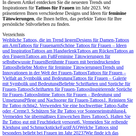
In diesem Artikel entdecken Sie die neuesten Trends und
Inspirationen für
Tattoos für Frauen
im Jahr 2023. Wir
präsentieren Ihnen verschiedene Designs und Ideen für
feminine
Tätowierungen
, die Ihnen helfen, das perfekte Tattoo für Ihre
persönliche Stilvorlieben zu finden.
Verzeichnis
Weibliche Tattoos, die im Trend liegen
Designs für Damen-Tattoos
am Arm
Tattoos für Frauenarm
Schöne Tattoos für Frauen – Ideen
und Inspiration
Tattoos am Handgelenk
Tattoos am Rücken
Tattoos an
den Fingern
Tattoos am Fuß
Feminine Tätowierungen für
selbstbewusste Frauen
Berühmte Frauen mit beeindruckenden
Tattoos
Beliebte Motive für feminine Tätowierungen
Trends und
Innovationen in der Welt der Frauen-Tattoos
Tattoos für Frauen –
Vielfalt an Symbolik und Bedeutung
Tattoos für Frauen – Galerie
mit Symbolik und Bedeutung
Beliebte Schriftarten und Sprüche für
Frauen-Tattoos
Schriftarten für Frauen-Tattoos
Inspirierende Sprüche
für Frauen-Tattoos
Intime Tattoos für Frauen – Bedeutung und
Umsetzung
Pflege und Nachsorge für Frauen-Tattoos
1. Reinigen Sie
Ihr Tattoo richtig
2. Verwenden Sie eine hochwertige Tattoo-Salbe
oder -Creme
3. Schützen Sie Ihr Tattoo vor Sonneneinstrahlung
4.
Vermeiden Sie übermäßiges Einweichen Ihres Tattoos
5. Halten Sie
Ihr Tattoo gut mit Feuchtigkeit versorgt
6. Vermeiden Sie reibende
Kleidung und Schmuckstücke
Fazit
FAQ
Welche Tattoos sind
besonders beliebt bei Frauen im Jahr 2023?
Wie finde ich das