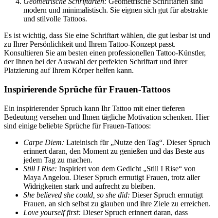
Geometrische Schriftarten:
Geometrische Schriftarten sind
modern und minimalistisch. Sie eignen sich gut für abstrakte
und stilvolle Tattoos.
Es ist wichtig, dass Sie eine Schriftart wählen, die gut lesbar ist und
zu Ihrer Persönlichkeit und Ihrem Tattoo-Konzept passt.
Konsultieren Sie am besten einen professionellen Tattoo-Künstler,
der Ihnen bei der Auswahl der perfekten Schriftart und ihrer
Platzierung auf Ihrem Körper helfen kann.
Inspirierende Sprüche für Frauen-Tattoos
Ein inspirierender Spruch kann Ihr Tattoo mit einer tieferen
Bedeutung versehen und Ihnen tägliche Motivation schenken. Hier
sind einige beliebte Sprüche für Frauen-Tattoos:
Carpe Diem:
Lateinisch für „Nutze den Tag“. Dieser Spruch
erinnert daran, den Moment zu genießen und das Beste aus
jedem Tag zu machen.
Still I Rise:
Inspiriert von dem Gedicht „Still I Rise“ von
Maya Angelou. Dieser Spruch ermutigt Frauen, trotz aller
Widrigkeiten stark und aufrecht zu bleiben.
She believed she could, so she did:
Dieser Spruch ermutigt
Frauen, an sich selbst zu glauben und ihre Ziele zu erreichen.
Love yourself first:
Dieser Spruch erinnert daran, dass