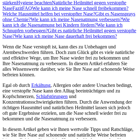
stärken
Hygiene beachten
Natürliche Heilmittel gegen verstopfte
Nase
Fazit
FAQ
Wie kann ich meine Nase schnell freibekommen?
Welche Hausmittel helfen bei verstopfter Nase?
Gibt es Nasensprays
ohne Chemie?
Wie kann ich meine Nasenatmung verbessern?
Wie
kann ich die Nasenatmung bei Kindern fördern?
Wie kann ich
Schnupfen vorbeugen?
Gibt es natürliche Heilmittel gegen verstopfte
Nase?
Wie kann ich meine Nase dauerhaft frei bekommen?
Wenn die Nase verstopft ist, kann dies zu Unbehagen und
Atembeschwerden führen. Doch zum Glück gibt es viele natürliche
und effektive Wege, um Ihre Nase wieder frei zu bekommen und
Ihre Nasenatmung zu verbessern. In diesem Artikel erfahren Sie
alles Wissenswerte darüber, wie Sie Ihre Nase auf schonende Weise
befreien können.
Egal ob durch
Erkältung
, Allergien oder andere Ursachen bedingt,
eine verstopfte Nase kann den Alltag beeinträchtigen und zu
Kopfschmerzen,
Schlafstörungen
und
Konzentrationsschwierigkeiten führen. Durch die Anwendung der
richtigen Hausmittel und natürlichen Heilmittel lassen sich jedoch
oft gute Ergebnisse erzielen, um die Nase schnell wieder frei zu
bekommen und die Nasenatmung zu verbessern.
In diesem Artikel geben wir Ihnen wertvolle Tipps und Ratschläge,
wie Sie Ihre Nase auf schonende und natürliche Weise befreien