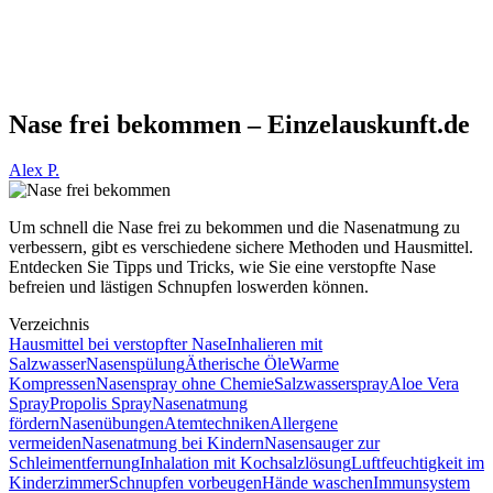
Nase frei bekommen – Einzelauskunft.de
Alex P.
Um schnell die Nase frei zu bekommen und die Nasenatmung zu
verbessern, gibt es verschiedene sichere Methoden und Hausmittel.
Entdecken Sie Tipps und Tricks, wie Sie eine verstopfte Nase
befreien und lästigen Schnupfen loswerden können.
Verzeichnis
Hausmittel bei verstopfter Nase
Inhalieren mit
Salzwasser
Nasenspülung
Ätherische Öle
Warme
Kompressen
Nasenspray ohne Chemie
Salzwasserspray
Aloe Vera
Spray
Propolis Spray
Nasenatmung
fördern
Nasenübungen
Atemtechniken
Allergene
vermeiden
Nasenatmung bei Kindern
Nasensauger zur
Schleimentfernung
Inhalation mit Kochsalzlösung
Luftfeuchtigkeit im
Kinderzimmer
Schnupfen vorbeugen
Hände waschen
Immunsystem