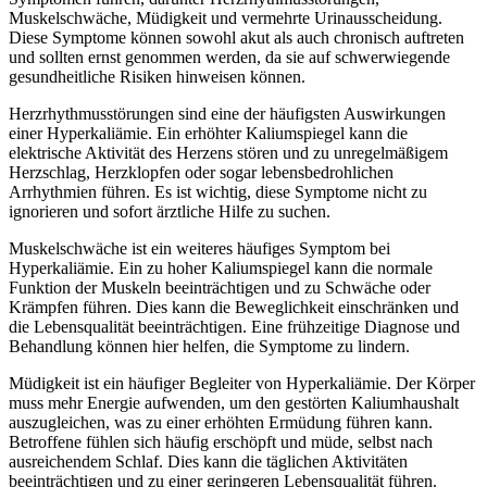
Muskelschwäche, Müdigkeit und vermehrte Urinausscheidung.
Diese Symptome können sowohl akut als auch chronisch auftreten
und sollten ernst genommen werden, da sie auf schwerwiegende
gesundheitliche Risiken hinweisen können.
Herzrhythmusstörungen sind eine der häufigsten Auswirkungen
einer Hyperkaliämie. Ein erhöhter Kaliumspiegel kann die
elektrische Aktivität des Herzens stören und zu unregelmäßigem
Herzschlag, Herzklopfen oder sogar lebensbedrohlichen
Arrhythmien führen. Es ist wichtig, diese Symptome nicht zu
ignorieren und sofort ärztliche Hilfe zu suchen.
Muskelschwäche ist ein weiteres häufiges Symptom bei
Hyperkaliämie. Ein zu hoher Kaliumspiegel kann die normale
Funktion der Muskeln beeinträchtigen und zu Schwäche oder
Krämpfen führen. Dies kann die Beweglichkeit einschränken und
die Lebensqualität beeinträchtigen. Eine frühzeitige Diagnose und
Behandlung können hier helfen, die Symptome zu lindern.
Müdigkeit ist ein häufiger Begleiter von Hyperkaliämie. Der Körper
muss mehr Energie aufwenden, um den gestörten Kaliumhaushalt
auszugleichen, was zu einer erhöhten Ermüdung führen kann.
Betroffene fühlen sich häufig erschöpft und müde, selbst nach
ausreichendem Schlaf. Dies kann die täglichen Aktivitäten
beeinträchtigen und zu einer geringeren Lebensqualität führen.