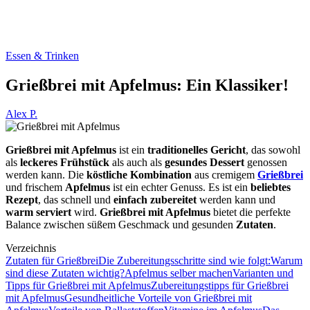
Essen & Trinken
Grießbrei mit Apfelmus: Ein Klassiker!
Alex P.
Grießbrei mit Apfelmus
ist ein
traditionelles Gericht
, das sowohl
als
leckeres Frühstück
als auch als
gesundes Dessert
genossen
werden kann. Die
köstliche Kombination
aus cremigem
Grießbrei
und frischem
Apfelmus
ist ein echter Genuss. Es ist ein
beliebtes
Rezept
, das schnell und
einfach zubereitet
werden kann und
warm serviert
wird.
Grießbrei mit Apfelmus
bietet die perfekte
Balance zwischen süßem Geschmack und gesunden
Zutaten
.
Verzeichnis
Zutaten für Grießbrei
Die Zubereitungsschritte sind wie folgt:
Warum
sind diese Zutaten wichtig?
Apfelmus selber machen
Varianten und
Tipps für Grießbrei mit Apfelmus
Zubereitungstipps für Grießbrei
mit Apfelmus
Gesundheitliche Vorteile von Grießbrei mit