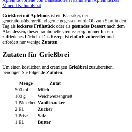
Apfelmus
Vorteile von Ballaststoffen
Vitamine im Apfelmus
Das
Mineral Kalium
Fazit
Grießbrei mit Apfelmus
ist ein Klassiker, der
generationsübergreifend gerne gegessen wird. Ob zum Start in den
Tag als
leckeres Frühstück
oder als
gesundes Dessert
nach dem
Abendessen, dieser traditionelle Genuss sorgt immer für ein
zufriedenes Lächeln. Das Rezept ist
einfach zubereitet
und
erfordert nur wenige
Zutaten
.
Zutaten für Grießbrei
Um einen köstlichen und cremigen
Grießbrei
zuzubereiten,
benötigen Sie folgende
Zutaten
:
Menge
Zutat
500 ml
Milch
100 g
Weichweizengrieß
1 Päckchen
Vanillezucker
2 EL
Zucker
1 Prise
Salz
1 EL
Butter