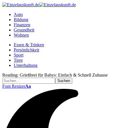
Auto
Bildung
Finanzen
Gesundheit
Wohnen
Essen & Trinken
Persönlichkeit
Sport
Tiere
Unterhaltung
Reading:
Grießbrei für Babys: Einfach & Schnell Zuhause
Font Resizer
Aa