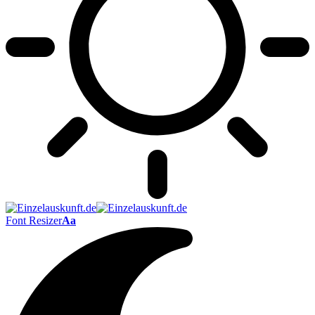
Font Resizer
Aa