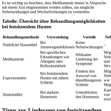
Es ist wichtig zu beachten, dass Medikamente immer in Absprache
mit einem Arzt eingenommen werden sollten, um mögliche
Nebenwirkungen und Wechselwirkungen zu vermeiden.
Tabelle: Übersicht über Behandlungsmöglichkeiten
bei festsitzendem Husten
Behandlungsmethode
Verwendung
Vorteile
Ne
Bei
Keine
Natürliche Hausmittel
–
Atemwegsinfektionen
Nebenwirkungen
Bei spezifischen
Mög
Wirksame
Erkrankungen wie
Neb
Medikamente
Linderung der
Allergien oder
und
Symptome
Refluxkrankheit
Wec
Fördern den
Mög
Bei festsitzendem
Auswurf von
Neb
Expectorantien
Husten mit zähem
dünnflüssigerem
wie 
Schleim
Schleim
Mag
Kan
Bei starkem
Unterdrücken
Hustenstiller
von 
Hustenreiz
den Hustenreiz
ersc
Tipps zur Linderung von festsitzendem