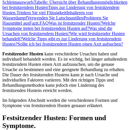
Schleimauswurfs
Tabelle: Übersicht über Behandlungsmöglichkeiten
bei festsitzendem Husten
Tipps zur Linderung von festsitzendem
Husten.
Trinken Sie viel Flüssigkeit
Inhalieren von
Wasserdampf
Verwenden Sie Lutschpastillen
Probieren Sie
Hausmittel aus
Fazit.
FAQ
Was ist festsitzender Husten?
Welche
Symptome treten bei festsitzendem Husten auf?
Was sind die
Ursachen von festsitzendem Husten?
Wie wird festsitzender Husten
behandelt?
Welche Tipps gibt es zur Linderung von festsitzendem
Husten?
Sollte ich bei festsitzendem Husten einen Arzt aufsuchen?
Festsitzender Husten
kann verschiedene Ursachen haben und
individuell behandelt werden. Es ist wichtig, bei länger anhaltendem
festsitzendem Husten einen Arzt aufzusuchen, um die genaue
Ursache zu bestimmen und eine geeignete Behandlung zu erhalten.
Die Dauer des festsitzenden Hustens kann je nach Ursache und
individuellen Faktoren variieren. Mit den richtigen Tipps und
Behandlungsmethoden kann jedoch eine Linderung des
festsitzenden Hustens erreicht werden.
Im folgenden Abschnitt werden die verschiedenen Formen und
Symptome von festsitzendem Husten genauer erläutert.
Festsitzender Husten: Formen und
Symptome.