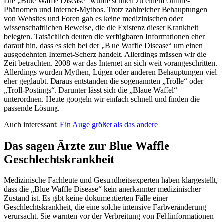
Die „Blue Waffle Disease“ wurde schnell zu einem Online-
Phänomen und Internet-Mythos. Trotz zahlreicher Behauptungen
von Websites und Foren gab es keine medizinischen oder
wissenschaftlichen Beweise, die die Existenz dieser Krankheit
belegten. Tatsächlich deuten die verfügbaren Informationen eher
darauf hin, dass es sich bei der „Blue Waffle Disease“ um einen
ausgedehnten Internet-Scherz handelt. Allerdings müssen wir die
Zeit betrachten. 2008 war das Internet an sich weit vorangeschritten.
Allerdings wurden Mythen, Lügen oder anderen Behauptungen viel
eher geglaubt. Daraus entstanden die sogenannten „Trolle“ oder
„Troll-Postings“. Darunter lässt sich die „Blaue Waffel“
unterordnen. Heute googeln wir einfach schnell und finden die
passende Lösung.
Auch interessant:
Ein Auge größer als das andere
Das sagen Ärzte zur Blue Waffle
Geschlechtskrankheit
Medizinische Fachleute und Gesundheitsexperten haben klargestellt,
dass die „Blue Waffle Disease“ kein anerkannter medizinischer
Zustand ist. Es gibt keine dokumentierten Fälle einer
Geschlechtskrankheit, die eine solche intensive Farbveränderung
verursacht. Sie warnten vor der Verbreitung von Fehlinformationen